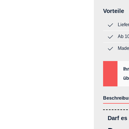
Vorteile
Liefe
Ab 10
Made
Ih
üb
Beschreibu
Darf es