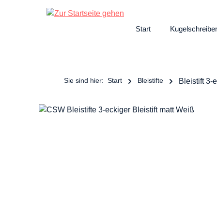
ngen
Zur Hauptnavigation springen
Start
Kugelschreibe
Sie sind hier:
Start
Bleistifte
Bleistift 3-
Bildergalerie überspringen