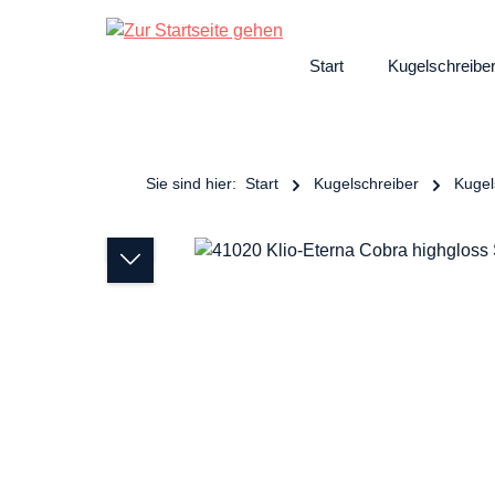
ngen
Zur Hauptnavigation springen
Start
Kugelschreibe
Sie sind hier:
Start
Kugelschreiber
Kugel
Bildergalerie überspringen