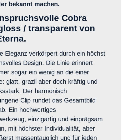
ler bekannt machen.
nspruchsvolle Cobra
gloss / transparent von
Eterna.
e Eleganz verkörpert durch ein höchst
svolles Design. Die Linie erinnert
er sogar ein wenig an die einer
: glatt, grazil aber doch kräftig und
ksstark. Der harmonisch
ngene Clip rundet das Gesamtbild
ab. Ein hochwertiges
werkzeug, einzigartig und einprägsam
n, mit höchster Individualität, aber
ßerst massentauglich und für jeden