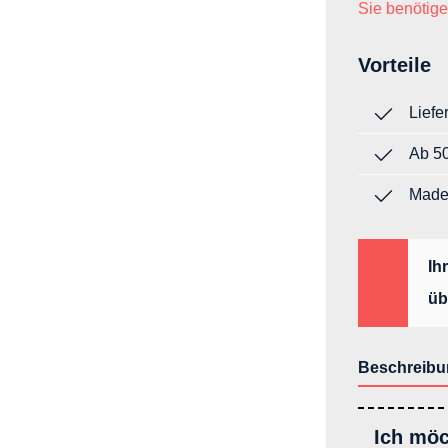
Sie benötige
Vorteile
Liefe
Ab 50
Made
Ih
üb
Beschreibu
Ich möc