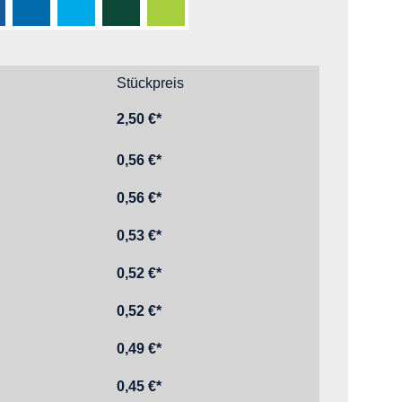
Pantone 2768 C)
nkelblau M (Pantone 7686 C)
Blau F (Pantone 300 C)
Cyan TQ (Pantone 2192 C)
Dunkelgrün I (Pantone 3435 C)
Hellgrün TZ (Pantone 375 C)
Stückpreis
2,50 €*
0,56 €*
0,56 €*
0,53 €*
0,52 €*
0,52 €*
0,49 €*
0,45 €*