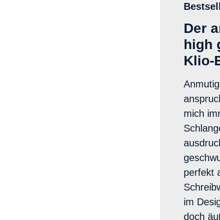
Bestsel
Der a
high 
Klio-
Anmutig
anspruch
mich imm
Schlange
ausdruc
geschwu
perfekt 
Schreib
im Desig
doch äu