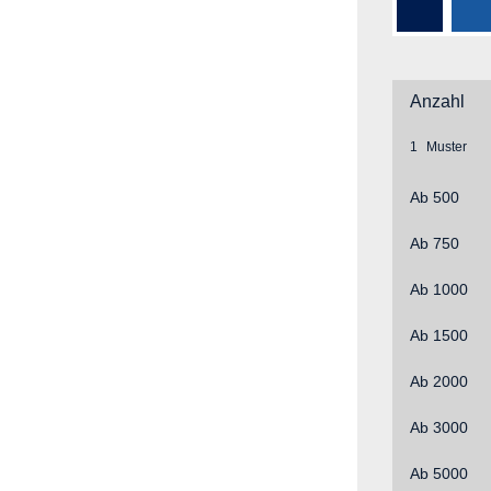
Navy D (
Du
Anzahl
1
Ab
500
Ab
750
Ab
1000
Ab
1500
Ab
2000
Ab
3000
Ab
5000