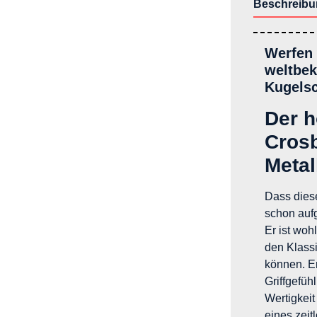
Beschreibu
Werfen 
weltbek
Kugelsc
Der h
Crosb
Metal
Dass dieser
schon aufg
Er ist woh
den Klassi
können. E
Griffgefüh
Wertigkeit
eines zeit