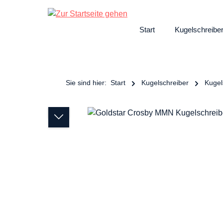
ngen
Zur Hauptnavigation springen
Start
Kugelschreibe
Sie sind hier:
Start
Kugelschreiber
Kugel
Bildergalerie überspringen