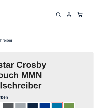
Warenkorb enthä
hreiber
star Crosby
touch MMN
lschreiber
auswählen
arben