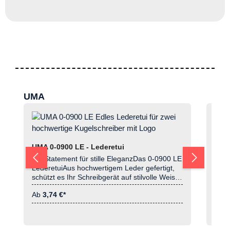
Produktgalerie überspringen
UMA
UMA 
Und 
präs
UMA 0-0900 LE - Lederetui
Klas
Ein Statement für stille EleganzDas 0‑0900 LE
Arcti
LederetuiAus hochwertigem Leder gefertigt,
Ab
0
sich
schützt es Ihr Schreibgerät auf stilvolle Weise.
Vord
Ein Produkt für Marken, die vermitteln
Opti
Ab
3,74 €*
wollen:Qualität spricht für sich selbst.
lass
verc
ihm 
ihn 