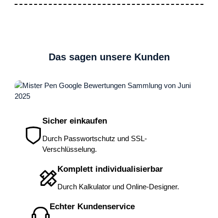
schr
Hier
Klas
Such
mein
eine
Das sagen unsere Kunden
Mehr erfahren
Sicher einkaufen
Durch Passwortschutz und SSL-
Verschlüsselung.
Komplett individualisierbar
Durch Kalkulator und Online-Designer.
Echter Kundenservice