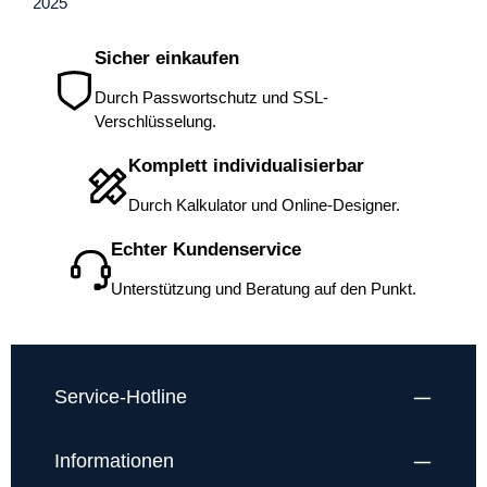
heraus, werden Sie ihn garantiert blind
erkennen. Durch seine mattierte Oberfläche
liegt er perfekt in der Hand. Wer einmal mit
Sicher einkaufen
ihm geschrieben hat, wiederholt dies immer
wieder gerne, denn auch seine Schreibqualität
Durch Passwortschutz und SSL-
ist schlicht einmalig und überzeugt wörtlich auf
Verschlüsselung.
ganzer Linie.
Komplett individualisierbar
Durch Kalkulator und Online-Designer.
Echter Kundenservice
Unterstützung und Beratung auf den Punkt.
Service-Hotline
Informationen