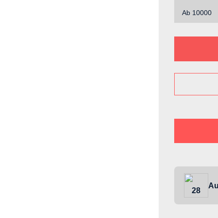
Ab
10000
Au
28