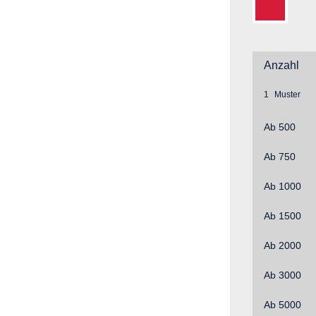
Rot Soft
Anzahl
1
Ab
500
Ab
750
Ab
1000
Ab
1500
Ab
2000
Ab
3000
Ab
5000