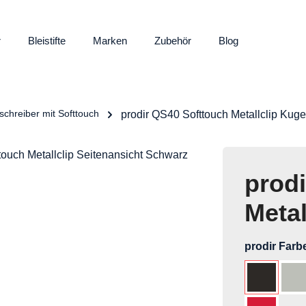
r
Bleistifte
Marken
Zubehör
Blog
schreiber mit Softtouch
prodir QS40 Softtouch Metallclip Kuge
prod
Metal
prodir Farb
Schwarz 
Gr