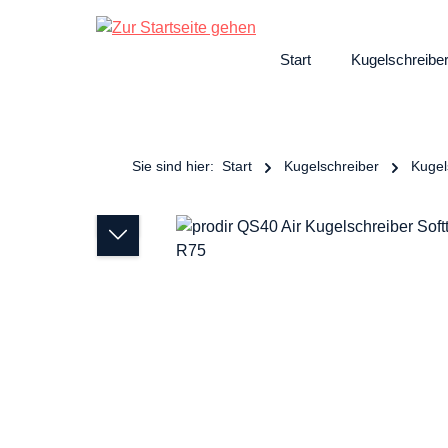
ngen
Zur Hauptnavigation springen
Start
Kugelschreibe
Sie sind hier:
Start
Kugelschreiber
Kugel
Bildergalerie überspringen