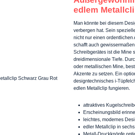
edlem Metallcl
Man könnte bei diesem Desig
verbergen hat. Sein spezielle
nicht nur einen ordentlichen
schafft auch gewissermaßen
Schreibgerätes ist die Mine
dreidimensionale Tiefe. Dur
oder metallischen Mine, best
Akzente zu setzen. Ein optio
designtechnisches i-Tüpfel
edlen Metallclip fungieren.
attraktives Kugelschrei
Erscheinungsbild erinner
l
eichtes, modernes Desig
edler Metallclip in sec
Metall-Druckknöpfe optio