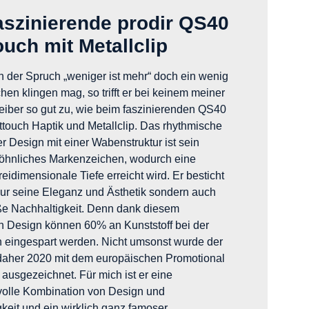
aszinierende prodir QS40
ouch mit Metallclip
 der Spruch „weniger ist mehr“ doch ein wenig
en klingen mag, so trifft er bei keinem meiner
eiber so gut zu, wie beim faszinierenden QS40
fttouch Haptik und Metallclip. Das rhythmische
 Design mit einer Wabenstruktur ist sein
hnliches Markenzeichen, wodurch eine
eidimensionale Tiefe erreicht wird. Er besticht
dur seine Eleganz und Ästhetik sondern auch
ße Nachhaltigkeit. Denn dank diesem
n Design können 60% an Kunststoff bei der
n eingespart werden. Nicht umsonst wurde der
daher 2020 mit dem europäischen Promotional
 ausgezeichnet. Für mich ist er eine
volle Kombination von Design und
keit und ein wirklich ganz famoser