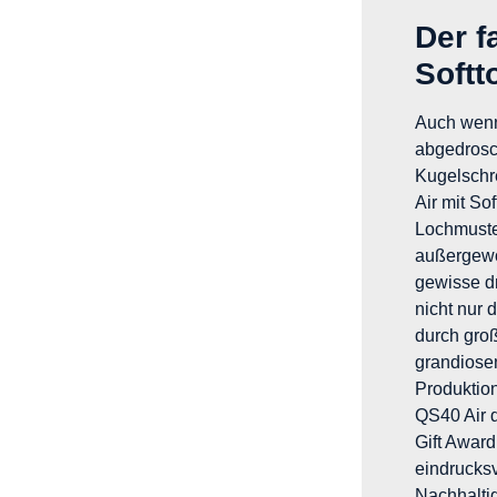
Der f
Softt
Auch wenn
abgedrosch
Kugelschr
Air mit So
Lochmuster
außergewö
gewisse dr
nicht nur 
durch gro
grandiose
Produktio
QS40 Air 
Gift Award
eindrucks
Nachhaltig