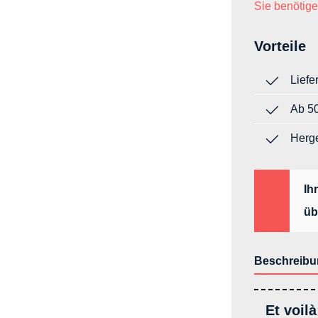
Sie benötige
Vorteile
Liefe
Ab 50
Herge
Ih
üb
Beschreibu
Et voilà