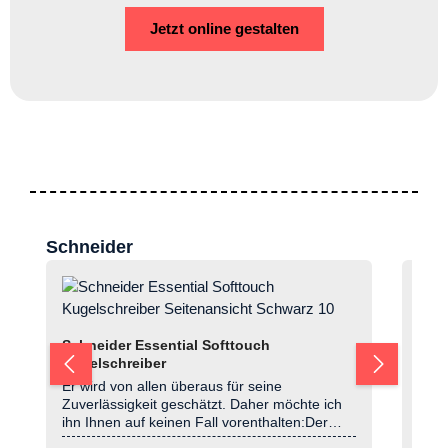
Jetzt online gestalten
Produktgalerie überspringen
Schneider
Sch
Trom
Recy
Schneider Essential Softtouch
Ihne
Kugelschreiber
Kuge
Er wird von allen überaus für seine
Ab
0
etwa
Zuverlässigkeit geschätzt. Daher möchte ich
sein
ihn Ihnen auf keinen Fall vorenthalten:Der
dem 
geschmeidige Schneider Essential mit