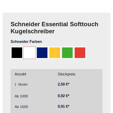
Schneider Essential Softtouch
Kugelschreiber
auswählen
Schneider Farben
Schwarz 10
Weiß 70
Blau 35 (ca. PMS 662 C)
Gelb 53 (ca. PMS 123 C)
Hellgrün 47 (ca. PMS 361 C
Rot 21 (ca. PMS 17
Anzahl
Stückpreis
2,50 €*
1
0,92 €*
Ab
1000
0,91 €*
Ab
1500