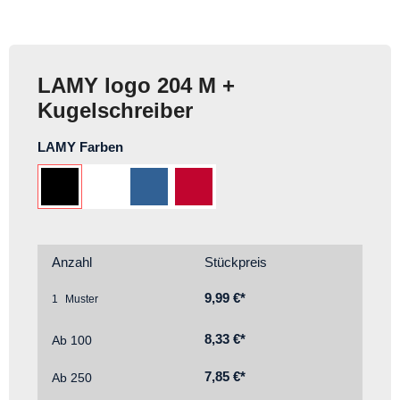
LAMY logo 204 M +
Kugelschreiber
auswählen
LAMY Farben
Schwarz
Weiß
Blau (ca. PMS 653 C)
Rot (ca. PMS 200 C)
Anzahl
Stückpreis
9,99 €*
1
8,33 €*
Ab
100
7,85 €*
Ab
250