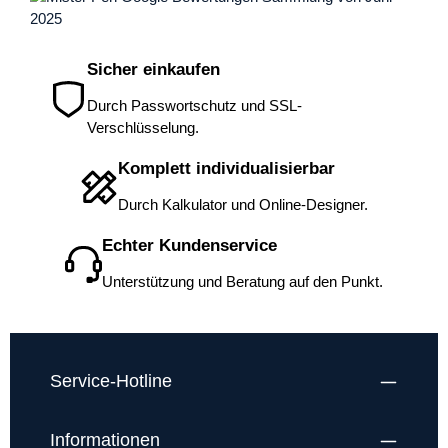
Dama
ungewöhnlichen Farbauswahl. Manchmal sind
scho
es eben die kleinen Freuden im Leben.
vors
selb
Sicher einkaufen
Durch Passwortschutz und SSL-
Verschlüsselung.
Komplett individualisierbar
Durch Kalkulator und Online-Designer.
Echter Kundenservice
Unterstützung und Beratung auf den Punkt.
Service-Hotline
Informationen