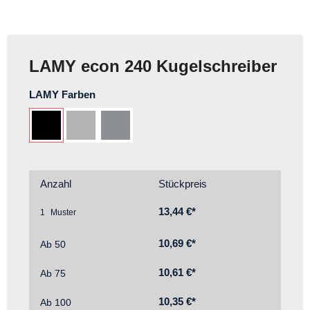
LAMY econ 240 Kugelschreiber
auswählen
LAMY Farben
Schwarz
Strichmattiert (ca. PMS 421 C)
Silber (ca. PMS 877 C)
Anzahl
Stückpreis
13,44 €*
1
10,69 €*
Ab
50
10,61 €*
Ab
75
10,35 €*
Ab
100