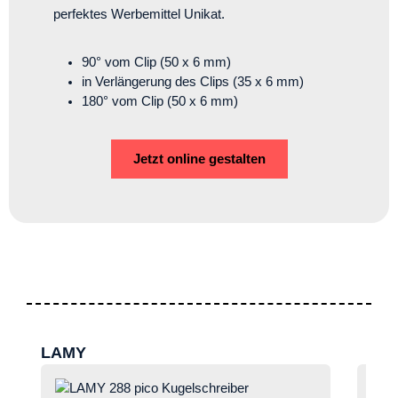
perfektes Werbemittel Unikat.
90° vom Clip (50 x 6 mm)
in Verlängerung des Clips (35 x 6 mm)
180° vom Clip (50 x 6 mm)
Jetzt online gestalten
Produktgalerie überspringen
LAMY