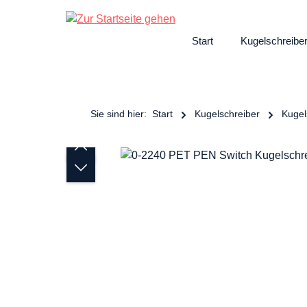
ngen
Zur Hauptnavigation springen
Start
Kugelschreibe
Sie sind hier:
Start
Kugelschreiber
Kugel
Bildergalerie überspringen