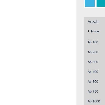
Hellblau
Pe
Anzahl
1
Ab
100
Ab
200
Ab
300
Ab
400
Ab
500
Ab
750
Ab
1000