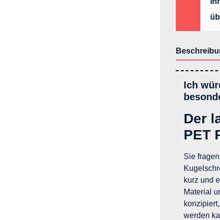
Ih
üb
Beschreibu
Ich wür
besonde
Der l
PET 
Sie fragen
Kugelschr
kurz und e
Material u
konzipiert
werden ka