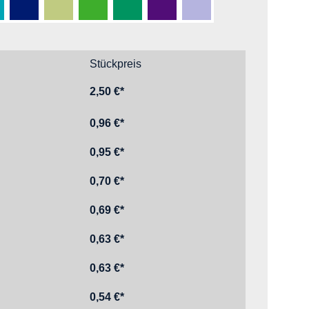
 (ca. PMS 298 C)
trol (ca. PMS 7710 C)
Dunkelblau (ca. PMS 662 C)
Hellgrün (ca. PMS 7492 C)
Mittelgrün (ca. PMS 361 C)
Dunkelgrün (ca. PMS 340 C)
Dunkelviolett (ca. PMS 2607 
Hellviolett (ca. PMS 27
Stückpreis
2,50 €*
0,96 €*
0,95 €*
0,70 €*
0,69 €*
0,63 €*
0,63 €*
0,54 €*