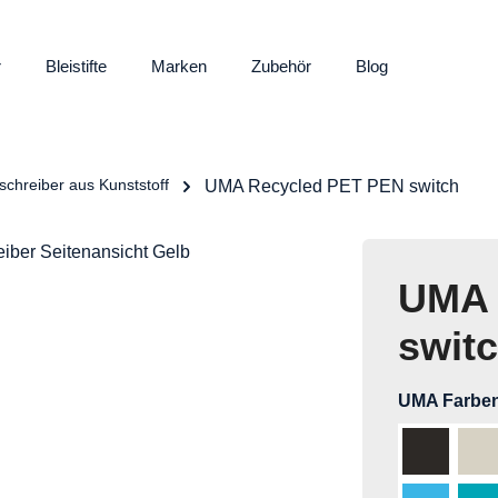
r
Bleistifte
Marken
Zubehör
Blog
schreiber aus Kunststoff
UMA Recycled PET PEN switch
UMA 
swit
UMA Farbe
Schwarz 
Gr