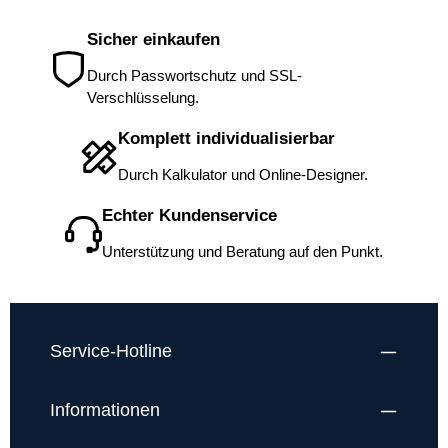
heraus, werden Sie ihn garantiert blind
erkennen. Durch seine mattierte Oberfläche
Sicher einkaufen
liegt er perfekt in der Hand. Wer einmal mit
ihm geschrieben hat, wiederholt dies immer
Durch Passwortschutz und SSL-
wieder gerne, denn auch seine Schreibqualität
Verschlüsselung.
ist schlicht einmalig und überzeugt wörtlich auf
ganzer Linie.
Komplett individualisierbar
Durch Kalkulator und Online-Designer.
Echter Kundenservice
Unterstützung und Beratung auf den Punkt.
Service-Hotline
Informationen