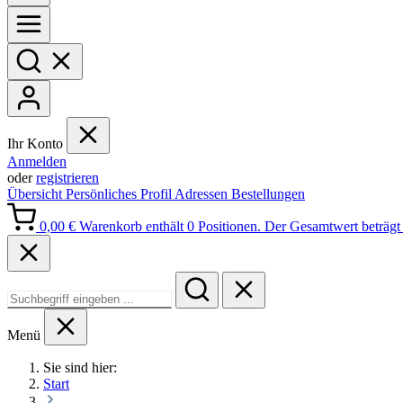
Ihr Konto
Anmelden
oder
registrieren
Übersicht
Persönliches Profil
Adressen
Bestellungen
0,00 €
Warenkorb enthält 0 Positionen. Der Gesamtwert beträgt 
Menü
Sie sind hier:
Start