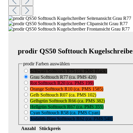
prodir QS50 Softtouch Kugelschreibe
prodir Farben
auswählen
Schwarz Softtouch R75 (ca. PMS Black)
Grau Softtouch R77 (ca. PMS 420)
Rot Softtouch R20 (ca. PMS 199)
Orange Softtouch R10 (ca. PMS 1585)
Gelb Softtouch R07 (ca. PMS 102)
Gelbgrün Softtouch R66 (ca. PMS 382)
Hellgrün Softtouch R67 (ca. PMS 355)
Cyan Softtouch R58 (ca. PMS Cyan)
Sodalith-Blau Softtouch R62 (ca. PMS 540)
Anzahl
Stückpreis