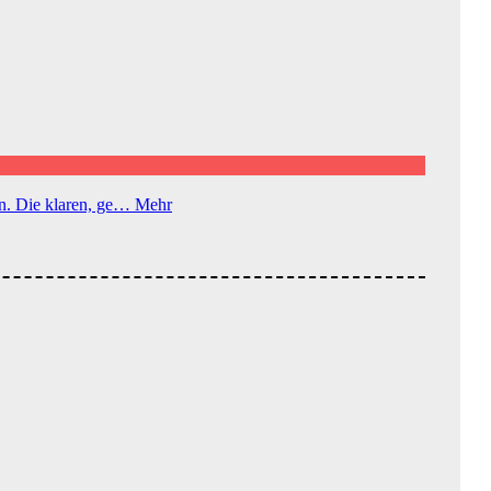
 an. Die klaren, ge…
Mehr